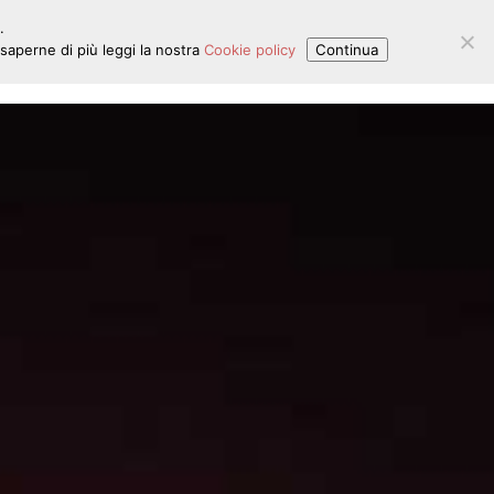
.
aperne di più leggi la nostra
Cookie policy
Continua
GIA
LAVORA CON NOI
CONTATTI
EN
IT