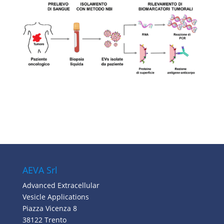
AEVA Srl
Advanced Extracellular
Vesicle Applications
Piazza Vicenza 8
38122 Trento